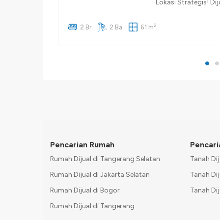
Lokasi Strategis! D
Panjang. Lokasi bera
2
perumahan yang nyam
2 Br
2 Ba
61 m
Bangunan: 60 m² Kam
Pencarian Rumah
Pencari
Rumah Dijual di Tangerang Selatan
Tanah Dij
Rumah Dijual di Jakarta Selatan
Tanah Dij
Rumah Dijual di Bogor
Tanah Dij
Rumah Dijual di Tangerang