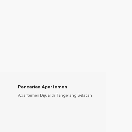
strategis dan nyaman dengan akses mudah ke 
Luas Tanah: 63 m² – Luas Bangunan: 46 m² – S
2
2 – Kamar Mandi: 1 Keunggulan Lokasi: – 5 me
2 Br
1 Ba
46 m
Jurangmangu – Dekat […]
Pencarian Apartemen
Apartemen Dijual di Tangerang Selatan