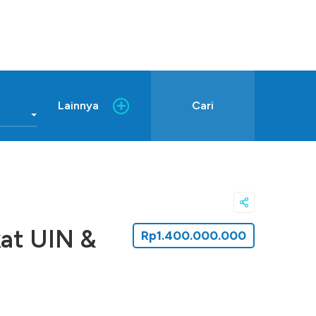
Lainnya
Cari
kat UIN &
Rp1.400.000.000