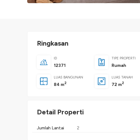
Ringkasan
ID
TIPE PROPERTI
12371
Rumah
LUAS BANGUNAN
LUAS TANAH
2
2
84 m
72 m
Detail Properti
Jumlah Lantai
2