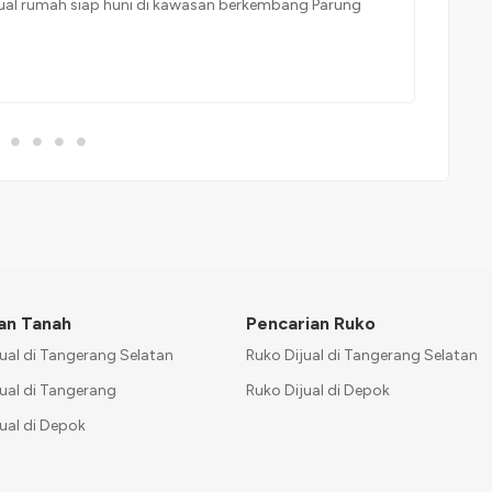
ijual rumah siap huni di kawasan berkembang Parung
da di Cluster Alton, Millennium City, salah satu kawasan
an dan modern. Spesifikasi: Luas Tanah: 61 m² Luas
ar Tidur: 2 Kamar Mandi: 2 Carport Dilengkapi […]
an Tanah
Pencarian Ruko
ual di Tangerang Selatan
Ruko Dijual di Tangerang Selatan
ual di Tangerang
Ruko Dijual di Depok
ual di Depok