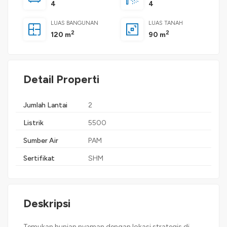
4
4
LUAS BANGUNAN
LUAS TANAH
2
2
120 m
90 m
Detail Properti
Jumlah Lantai
2
Listrik
5500
Sumber Air
PAM
Sertifikat
SHM
Deskripsi
Temukan hunian nyaman dengan lokasi strategis di