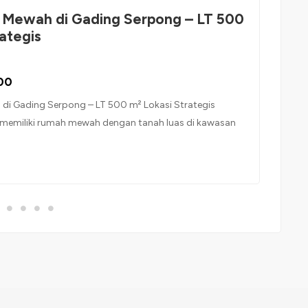
 Mewah di Gading Serpong – LT 500
ategis
00
di Gading Serpong – LT 500 m² Lokasi Strategis
memiliki rumah mewah dengan tanah luas di kawasan
. Lokasi sangat strategis, cocok untuk hunian pribadi
ngka panjang. Spesifikasi Properti: Luas Tanah: 500 m²
panjang 25 m) Luas Bangunan: 300 m² Legalitas: […]