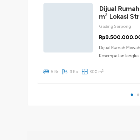
Dijual Rumah
m² Lokasi Str
Gading Serpong
Rp9.500.000.0
Dijual Rumah Mewah 
Kesempatan langka 
elite Gading Serpong
2
maupun investasi ja
5 Br
3 Ba
300 m
(lebar muka 20 m x 