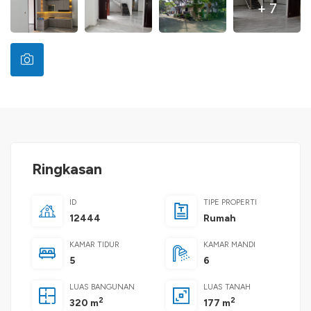
+ 7
Ringkasan
ID
TIPE PROPERTI
12444
Rumah
KAMAR TIDUR
KAMAR MANDI
5
6
LUAS BANGUNAN
LUAS TANAH
2
2
320 m
177 m