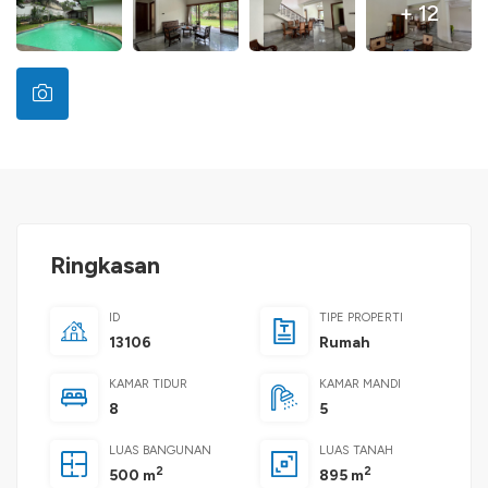
+ 12
Ringkasan
ID
TIPE PROPERTI
13106
Rumah
KAMAR TIDUR
KAMAR MANDI
8
5
LUAS BANGUNAN
LUAS TANAH
2
2
500 m
895 m