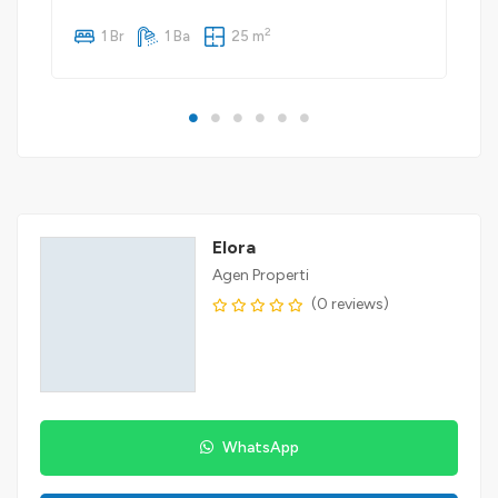
2
1 Br
1 Ba
25 m
Elora
Agen Properti
(0 reviews)
WhatsApp