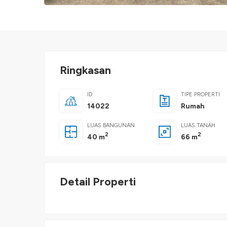
Ringkasan
ID
TIPE PROPERTI
14022
Rumah
LUAS BANGUNAN
LUAS TANAH
2
2
40 m
66 m
Detail Properti