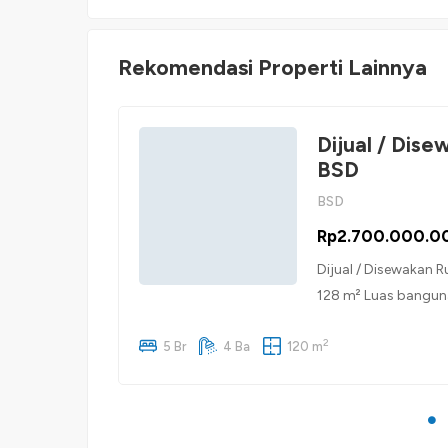
Rekomendasi Properti Lainnya
Dijual / Dise
BSD
BSD
Rp2.700.000.0
Dijual / Disewakan R
128 m² Luas banguna
Dihuni Legalitas: SH
2
panel Kitchen set Se
5 Br
4 Ba
120 m
Carport […]