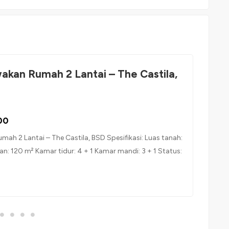
wakan Rumah 2 Lantai – The Castila,
00
umah 2 Lantai – The Castila, BSD Spesifikasi: Luas tanah:
n: 120 m² Kamar tidur: 4 + 1 Kamar mandi: 3 + 1 Status:
M Fasilitas dalam rumah: 2 unit AC Wallpaper & wall
mi furnished Dapur kotor & dapur bersih Area luar: