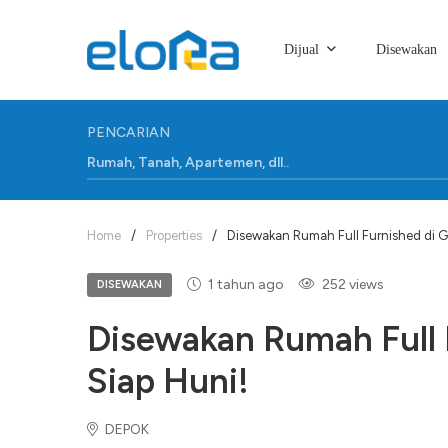
Dijual
Disewakan
PENCARIAN
Home
/
Properties
/
Disewakan Rumah Full Furnished di Gr
1 tahun ago
252 views
DISEWAKAN
Disewakan Rumah Full F
Siap Huni!
DEPOK