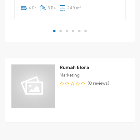
2
4 Br
3 Ba
249 m
Rumah Elora
Marketing
(0 reviews)