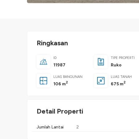
Ringkasan
ID
TIPE PROPERTI
11987
Ruko
LUAS BANGUNAN
LUAS TANAH
2
2
106 m
675 m
Detail Properti
Jumlah Lantai
2