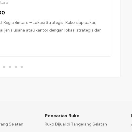
ntaro
00
di Regia Bintaro – Lokasi Strategis! Ruko siap pakai,
i jenis usaha atau kantor dengan lokasi strategis dan
ikasi: Luas Tanah: 45 m² Luas Bangunan: 90 m² Jumlah
i: 2 Listrik: 4.400 watt Sertifikat: HGB #Keunggulan
area komersial ramai dan […]
Pencarian Ruko
rang Selatan
Ruko Dijual di Tangerang Selatan