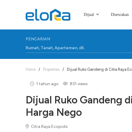
Dijual
Disewakan
PENCARIAN
Home
/
Properties
/
Dijual Ruko Gandeng di Citra Raya Eco
1 tahun ago
831 views
Dijual Ruko Gandeng di
Harga Nego
Citra Raya Ecopolis