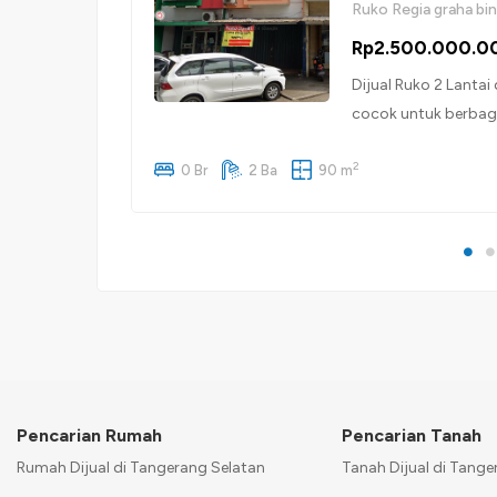
Ruko Regia graha bi
Rp2.500.000.0
Dijual Ruko 2 Lantai 
cocok untuk berbaga
akses mudah. Spesif
2
Lantai: 2 Kamar Mand
0 Br
2 Ba
90 m
Lokasi: – Berada di 
Pencarian Rumah
Pencarian Tanah
Rumah Dijual di Tangerang Selatan
Tanah Dijual di Tange