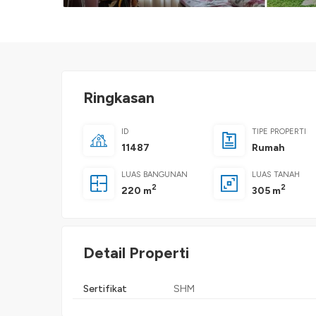
Ringkasan
ID
TIPE PROPERTI
11487
Rumah
LUAS BANGUNAN
LUAS TANAH
2
2
220 m
305 m
Detail Properti
Sertifikat
SHM