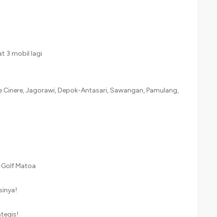
 3 mobil lagi
ke Cinere, Jagorawi, Depok-Antasari, Sawangan, Pamulang,
& Golf Matoa
sinya!
tegis!