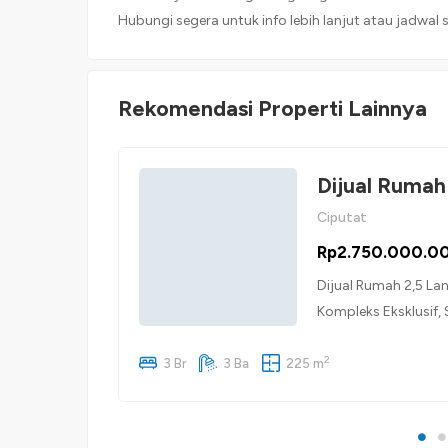
Hubungi segera untuk info lebih lanjut atau jadwal s
Rekomendasi Properti Lainnya
Dijual Rumah
Ciputat
Rp2.750.000.0
Dijual Rumah 2,5 La
Kompleks Eksklusif,
dan asri Kampung Ub
2
keluarga, dengan fa
3 Br
3 Ba
225 m
Spesifikasi Properti
Bangunan: […]