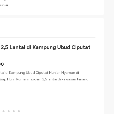
urvei.
 2,5 Lantai di Kampung Ubud Ciputat
00
ntai di Kampung Ubud Ciputat Hunian Nyaman di
 Siap Huni! Rumah modern 2,5 lantai di kawasan tenang
ud, Ciputat. Lokasi strategis, nyaman untuk hunian
silitas kompleks lengkap dan sistem keamanan terjaga.
 – Tipe: Rumah Tinggal – Luas Tanah: 123 m² – Luas