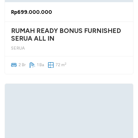
Rp699.000.000
RUMAH READY BONUS FURNISHED
SERUA ALL IN
SERUA
2
2 Br
1 Ba
72 m