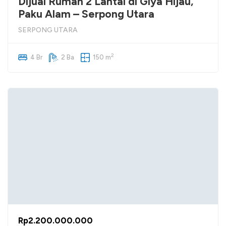
Dijual Rumah 2 Lantai di Giya Hijau,
Paku Alam – Serpong Utara
SERPONG UTARA
2
4 Br
2 Ba
150 m
Rp2.200.000.000