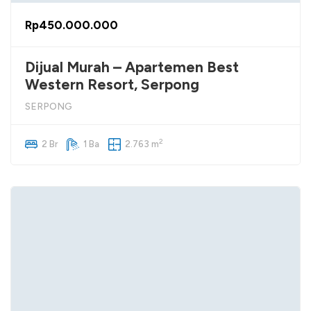
Rp450.000.000
Dijual Murah – Apartemen Best
Western Resort, Serpong
SERPONG
2
2 Br
1 Ba
2.763 m